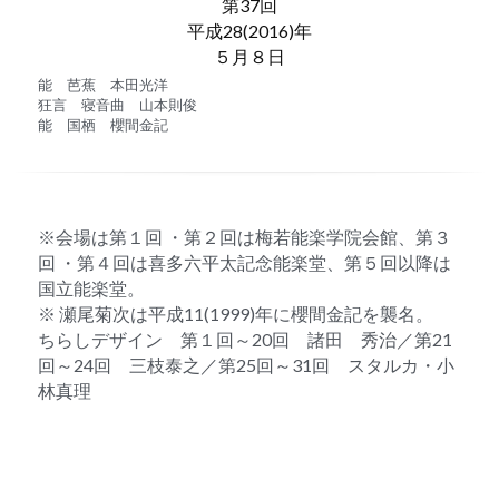
第37回
平成28(2016)年
５月８日
能　芭蕉　本田光洋
狂言　寝音曲　山本則俊
能　国栖　櫻間金記
※会場は第１回 ・第２回は梅若能楽学院会館、第３
回 ・第４回は喜多六平太記念能楽堂、第５回以降は
国立能楽堂。
※ 瀬尾菊次は平成11(1999)年に櫻間金記を襲名。
ちらしデザイン　第１回～20回　諸田　秀治／第21
回～24回　三枝泰之／第25回～31回　スタルカ・小
林真理