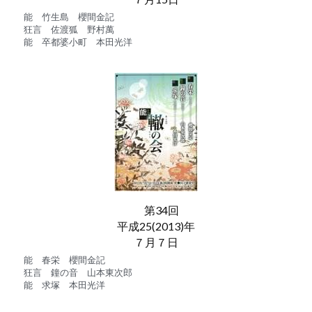
能　竹生島　櫻間金記
狂言　佐渡狐　野村萬
能　卒都婆小町　本田光洋
　第34回
平成25(2013)年
７月７日
能　春栄　櫻間金記
狂言　鐘の音　山本東次郎
能　求塚　本田光洋