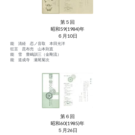
第５回
昭和59(1984)年
６月10日
能　清経　恋ノ音取　本田光洋
狂言　昆布売　山本則直
能　雪　豊嶋訓三（金剛流）　
能　道成寺　瀬尾菊次
第６回
昭和60(1985)年
５月26日