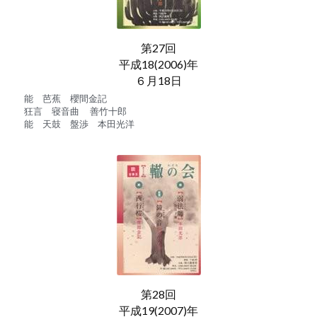
第27回
平成18(2006)年
６月18日
能　芭蕉　櫻間金記
狂言　寝音曲 　善竹十郎
能　天鼓　盤渉　本田光洋
第28回
平成19(2007)年