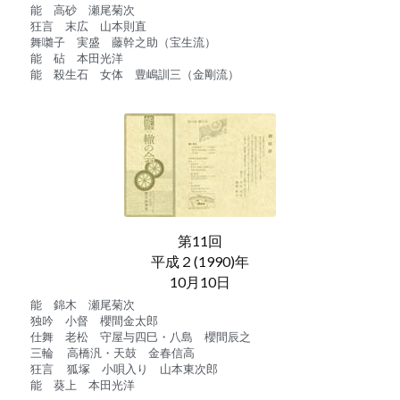
能　高砂　瀬尾菊次
狂言　末広　山本則直
舞囃子　実盛　藤幹之助（宝生流）
能　砧　本田光洋
能　殺生石　女体　豊嶋訓三（金剛流）
第11回
平成２(1990)年
10月10日
能　錦木　瀬尾菊次
独吟　小督　櫻間金太郎
仕舞　老松　守屋与四巳・八島　櫻間辰之
三輪 　高橋汎・天鼓　金春信高
狂言　 狐塚　小唄入り　山本東次郎
能　葵上　本田光洋