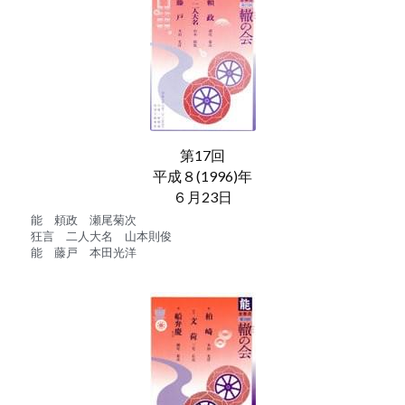
第17回
平成８(1996)年
６月23日
能　頼政　瀬尾菊次
狂言　二人大名　山本則俊
能　藤戸　本田光洋