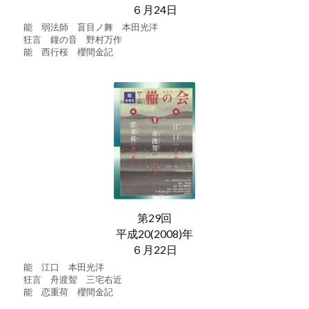
６月24日
能　弱法師　盲目ノ舞　本田光洋
狂言　鐘の音　野村万作
能　西行桜　櫻間金記
第29回
平成20(2008)年
６月22日
能　江口　本田光洋
狂言　舟渡聟　三宅右近
能　恋重荷　櫻間金記　