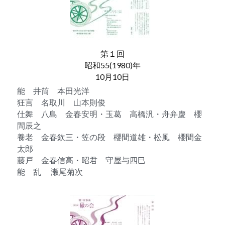
第１回
昭和55(1980)年
10月10日
能　井筒　本田光洋
狂言　名取川　山本則俊
仕舞　八島　金春安明・玉葛　高橋汎・舟弁慶　櫻
間辰之
養老　金春欽三・笠の段　櫻間道雄・松風　櫻間金
太郎
藤戸　金春信高・昭君　守屋与四巳
能　乱　 瀬尾菊次