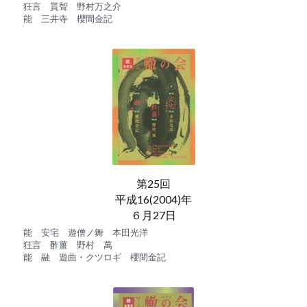
狂言　貰聟　野村万之介
能　三井寺　櫻間金記
第25回
平成16(2004)年
６月27日
能　安宅　遊僧ノ舞　本田光洋
狂言　酢薑　野村　萬
能　融　遊曲・クツロギ　櫻間金記