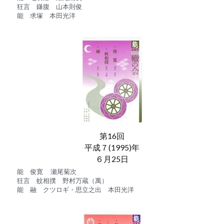
狂言　鎌腹　山本則俊
能　求塚　本田光洋
第16回
平成７(1995)年
６月25日
能　俊寛　 瀬尾菊次
狂言　蚊相撲　野村万蔵（萬）
能　融　クツロギ・思立之出　本田光洋