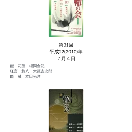
第31回
平成22(2010)年
７月４日
能　花筺　櫻間金記
狂言　惣八　大藏吉次郎
能　融　本田光洋