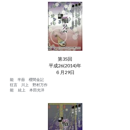
第35回
平成26(2014)年
６月29日
能　半蔀　櫻間金記
狂言　川上　野村万作
能 　絃上　本田光洋