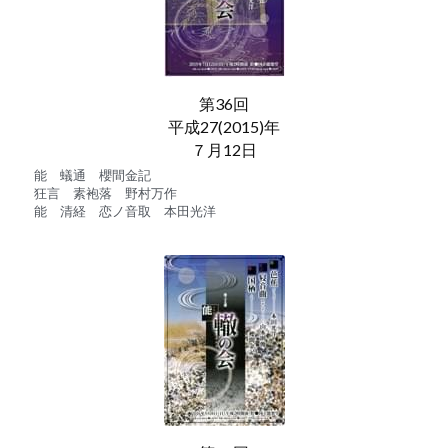
第36回
平成27(2015)年
７月12日
能　蟻通　櫻間金記
狂言　素袍落　野村万作
能　清経　恋ノ音取　本田光洋