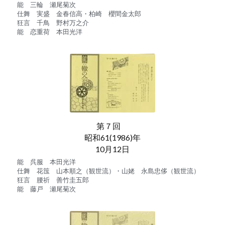
能　三輪　瀬尾菊次
仕舞　実盛　金春信高・柏崎　櫻間金太郎
狂言　千鳥　野村万之介
能　恋重荷　本田光洋
第７回　
昭和61(1986)年
10月12日
能　呉服　本田光洋
仕舞　花筺　山本順之（観世流）・山姥　永島忠侈（観世流）
狂言　腰祈　善竹圭五郎
能　藤戸　瀬尾菊次