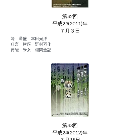
第32回
平成23(2011)年
７月３日
能　通盛　本田光洋
狂言　横座　野村万作
袴能　釆女　櫻間金記
第33回
平成24(2012)年
７月15日