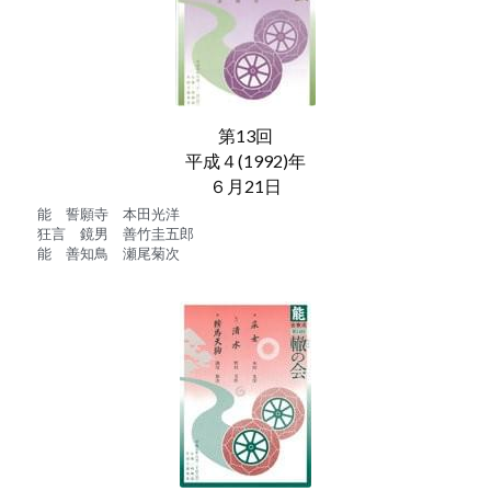
第13回
平成４(1992)年
６月21日
能　誓願寺　本田光洋
狂言　鏡男　善竹圭五郎
能　善知鳥　瀬尾菊次