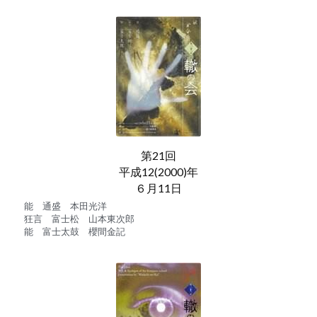
第21回
平成12(2000)年
６月11日
能　通盛　本田光洋
狂言　富士松　山本東次郎
能　富士太鼓　櫻間金記