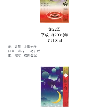
第22回
平成13(2001)年
７月８日
能　井筒　本田光洋
狂言　磁石　三宅右近
能　昭君　櫻間金記