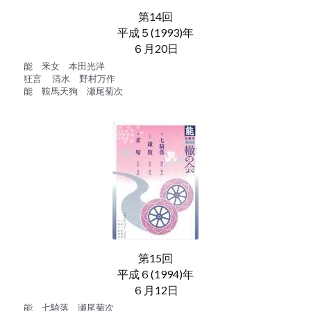
第14回
平成５(1993)年
６月20日
能　釆女　本田光洋
狂言　 清水　野村万作
能　鞍馬天狗　瀬尾菊次
第15回
平成６(1994)年
６月12日
能　七騎落　瀬尾菊次