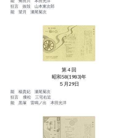
能　角田川　本田光洋
狂言　抜殻　山本東次郎
能　望月　瀬尾菊次　
第４回
昭和58(1983)年
５月29日
能　楊貴妃　瀬尾菊次
狂言　 痩松　三宅右近
能　黒塚　雷鳴ノ出　本田光洋