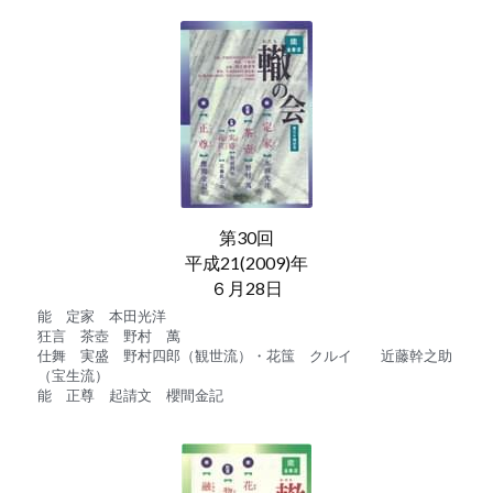
第30回
平成21(2009)年
６月28日
能　定家　本田光洋
狂言　茶壺　野村　萬
仕舞　実盛　野村四郎（観世流）・花筺　クルイ　　近藤幹之助
（宝生流）
能　正尊　起請文　櫻間金記