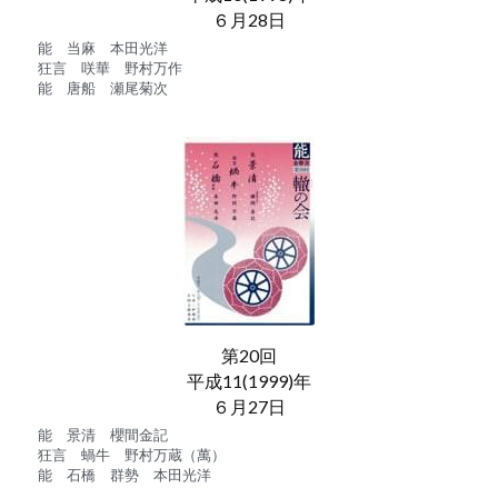
６月28日
能　当麻　本田光洋
狂言　咲華　野村万作
能　唐船　瀬尾菊次
第20回
平成11(1999)年
６月27日
能　景清　櫻間金記
狂言　蝸牛　野村万蔵（萬）
能　石橋　群勢　本田光洋