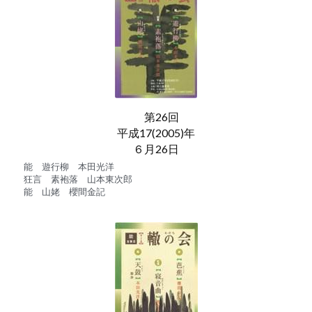
　第26回
平成17(2005)年
６月26日
能　遊行柳　本田光洋
狂言　素袍落　山本東次郎
能　山姥　櫻間金記