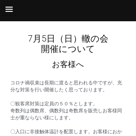
ホーム
スケジュール
7月5日（日）轍の会
開催について
櫻間金記乃會の活動
お客様へ
轍の会
芸歴
コロナ禍収束は長期に渡ると思われる中ですが、充
分な対策を行い開催したく思っております。​
櫻間金記乃会について
〇観客席対策は定員の５０％とします。​
個人情報の取扱いについて
奇数列は偶数席、偶数列は奇数席を販売しお客様同
士が重ならない様にします。​
著作／対談／舞台評
〇入口に非接触体温計を配置します。お客様におか